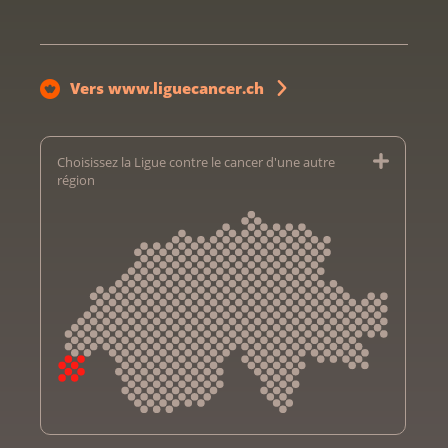
Vers www.liguecancer.ch
Choisissez la Ligue contre le cancer d'une autre
région
Krebsliga Aargau